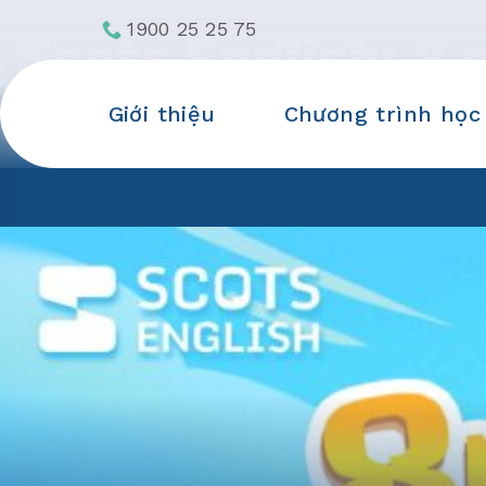
Skip
1900 25 25 75
Scots English: 8
to
content
trẻ Việt Nam chin
Giới thiệu
Chương trình học