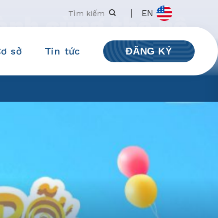
|
EN
ành cùng thế hệ
oàn cầu
Cơ sở
Tin tức
ĐĂNG KÝ