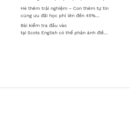
thật lâu?
Hè thêm trải nghiệm – Con thêm tự tin
cùng ưu đãi học phí lên đến 45%
tại Scots English
Bài kiểm tra đầu vào
tại Scots English có thể phản ánh điều
gì về năng lực của trẻ? Hiểu đúng để
không bỏ lỡ tiềm năng của con!