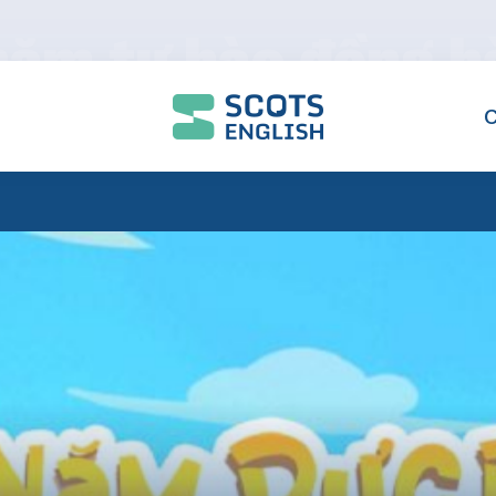
 năm tự hào đồng h
h phục tri thức t