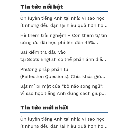
Tin tức nổi bật
Ôn luyện tiếng Anh tại nhà: Vì sao học
ít nhưng đều đặn lại hiệu quả hơn học
thật lâu?
Hè thêm trải nghiệm – Con thêm tự tin
cùng ưu đãi học phí lên đến 45%
tại Scots English
Bài kiểm tra đầu vào
tại Scots English có thể phản ánh điều
gì về năng lực của trẻ? Hiểu đúng để
Phương pháp phản tư
không bỏ lỡ tiềm năng của con!
(Reflection Questions): Chìa khóa giúp
trẻ học tập chủ động và phát triển tư
Bật mí bí mật của “bộ não song ngữ”:
duy sau mỗi bài học
Vì sao học tiếng Anh đúng cách giúp
trẻ tư duy vượt trội?
Tin tức mới nhất
Ôn luyện tiếng Anh tại nhà: Vì sao học
ít nhưng đều đặn lại hiệu quả hơn học