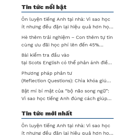
Tin tức nổi bật
Ôn luyện tiếng Anh tại nhà: Vì sao học
ít nhưng đều đặn lại hiệu quả hơn học
thật lâu?
Hè thêm trải nghiệm – Con thêm tự tin
cùng ưu đãi học phí lên đến 45%
tại Scots English
Bài kiểm tra đầu vào
tại Scots English có thể phản ánh điều
gì về năng lực của trẻ? Hiểu đúng để
Phương pháp phản tư
không bỏ lỡ tiềm năng của con!
(Reflection Questions): Chìa khóa giúp
trẻ học tập chủ động và phát triển tư
Bật mí bí mật của “bộ não song ngữ”:
duy sau mỗi bài học
Vì sao học tiếng Anh đúng cách giúp
trẻ tư duy vượt trội?
Tin tức mới nhất
Ôn luyện tiếng Anh tại nhà: Vì sao học
ít nhưng đều đặn lại hiệu quả hơn học