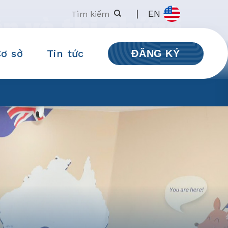
|
EN
ện và thi chứng
Cơ sở
Tin tức
ĐĂNG KÝ