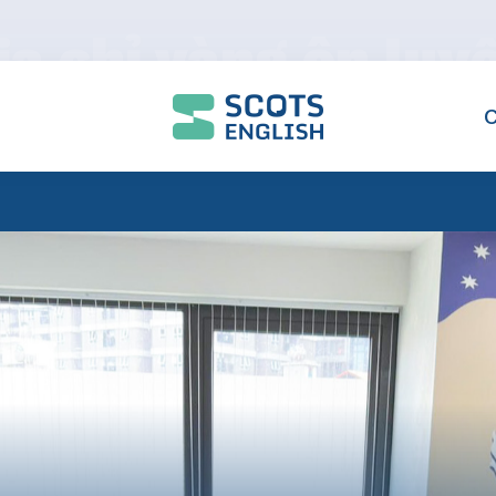
ịa chỉ vàng ôn luy
uẩn Quốc tế