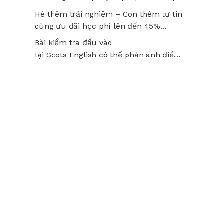
thật lâu?
Hè thêm trải nghiệm – Con thêm tự tin
cùng ưu đãi học phí lên đến 45%
tại Scots English
Bài kiểm tra đầu vào
tại Scots English có thể phản ánh điều
gì về năng lực của trẻ? Hiểu đúng để
không bỏ lỡ tiềm năng của con!