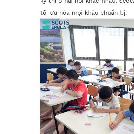
ký thi ở hai nơi khác nhau, Scot
tối ưu hóa mọi khâu chuẩn bị.