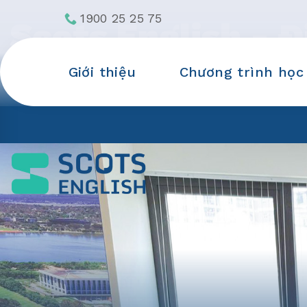
Skip
1900 25 25 75
Scots English - Đ
to
content
chỉ Cambridge ch
Giới thiệu
Chương trình học