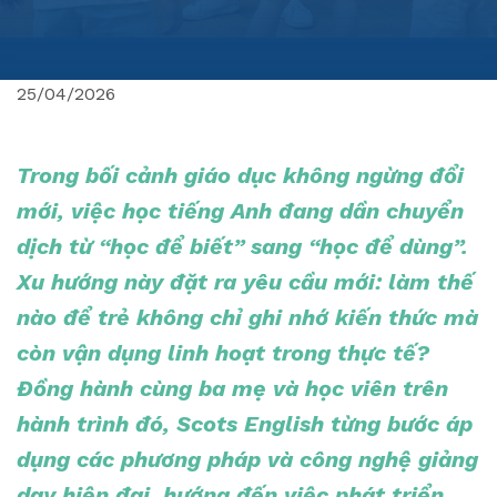
25/04/2026
Trong bối cảnh giáo dục không ngừng đổi
mới, việc học tiếng Anh đang dần chuyển
dịch từ “học để biết” sang “học để dùng”.
Xu hướng này đặt ra yêu cầu mới: làm thế
nào để trẻ không chỉ ghi nhớ kiến thức mà
còn vận dụng linh hoạt trong thực tế?
Đồng hành cùng ba mẹ và học viên trên
hành trình đó, Scots English từng bước áp
dụng các phương pháp và công nghệ giảng
dạy hiện đại, hướng đến việc phát triển