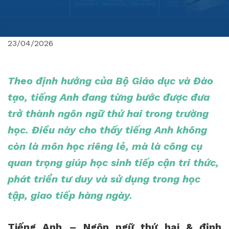
23/04/2026
Theo định hướng của Bộ Giáo dục và Đào
tạo, tiếng Anh đang từng bước được đưa
trở thành ngôn ngữ thứ hai trong trường
học. Điều này cho thấy tiếng Anh không
còn là môn học riêng lẻ, mà là công cụ
quan trọng giúp học sinh tiếp cận tri thức,
phát triển tư duy và sử dụng trong học
tập, giao tiếp hàng ngày.
Tiếng Anh – Ngôn ngữ thứ hai & định