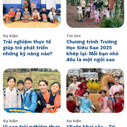
Sự kiện
Tin tức
Trải nghiệm thực tế
Chương trình Trường
giúp trẻ phát triển
Học Siêu Sao 2025
những kỹ năng nào?
khép lại: Mỗi bạn nhỏ
đều là một ngôi sao
Sự kiện
Sự kiện
Vì sao trải nghiệm thực
“Xuân khai sắc - Trí