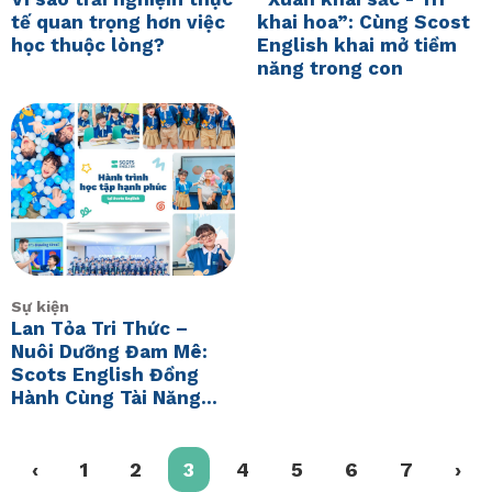
tế quan trọng hơn việc
khai hoa”: Cùng Scost
học thuộc lòng?
English khai mở tiềm
năng trong con
Sự kiện
Lan Tỏa Tri Thức –
Nuôi Dưỡng Đam Mê:
Scots English Đồng
Hành Cùng Tài Năng
Nhí Và Nghệ Thuật
‹
1
2
3
4
5
6
7
›