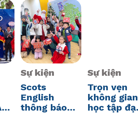
Sự kiện
Sự kiện
Scots
Trọn vẹn
English
không gian
ÁO
thông báo
học tập đạ
Ỉ
lịch nghỉ Tết
chuẩn Quố
YÊN
Dương lịch
tế tại Scot
năm 2025
English