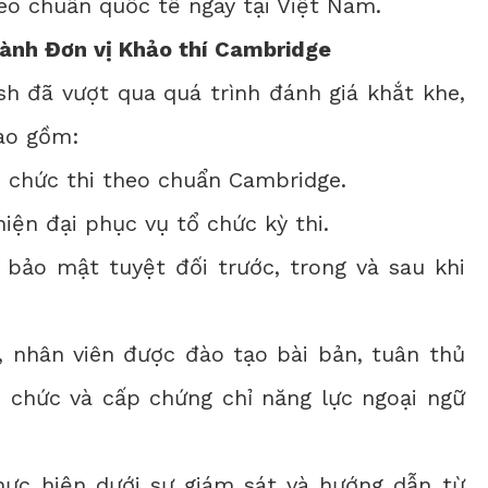
eo chuẩn quốc tế ngay tại Việt Nam.
hành Đơn vị Khảo thí Cambridge
sh đã vượt qua quá trình đánh giá khắt khe,
ao gồm:
tổ chức thi theo chuẩn Cambridge.
hiện đại phục vụ tổ chức kỳ thi.
bảo mật tuyệt đối trước, trong và sau khi
n, nhân viên được đào tạo bài bản, tuân thủ
 chức và cấp chứng chỉ năng lực ngoại ngữ
hực hiện dưới sự giám sát và hướng dẫn từ