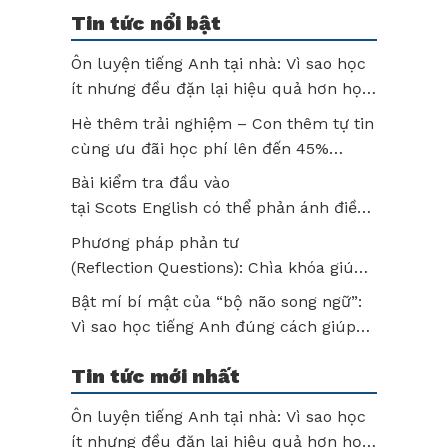
Tin tức nổi bật
Ôn luyện tiếng Anh tại nhà: Vì sao học
ít nhưng đều đặn lại hiệu quả hơn học
thật lâu?
Hè thêm trải nghiệm – Con thêm tự tin
cùng ưu đãi học phí lên đến 45%
tại Scots English
Bài kiểm tra đầu vào
tại Scots English có thể phản ánh điều
gì về năng lực của trẻ? Hiểu đúng để
Phương pháp phản tư
không bỏ lỡ tiềm năng của con!
(Reflection Questions): Chìa khóa giúp
trẻ học tập chủ động và phát triển tư
Bật mí bí mật của “bộ não song ngữ”:
duy sau mỗi bài học
Vì sao học tiếng Anh đúng cách giúp
trẻ tư duy vượt trội?
Tin tức mới nhất
Ôn luyện tiếng Anh tại nhà: Vì sao học
ít nhưng đều đặn lại hiệu quả hơn học