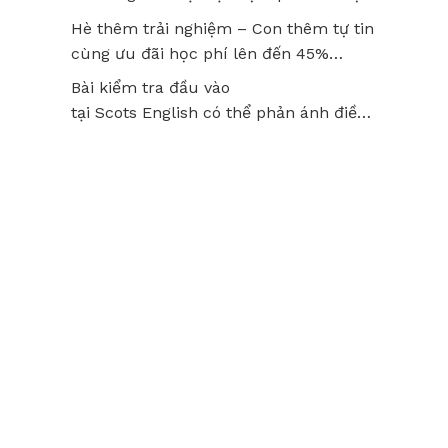
thật lâu?
Hè thêm trải nghiệm – Con thêm tự tin
cùng ưu đãi học phí lên đến 45%
tại Scots English
Bài kiểm tra đầu vào
tại Scots English có thể phản ánh điều
gì về năng lực của trẻ? Hiểu đúng để
không bỏ lỡ tiềm năng của con!