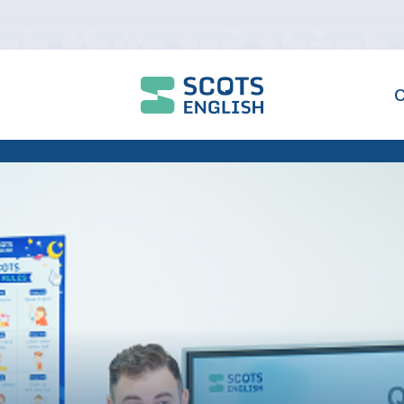
nh thức trở thành 
ge English tại Vi