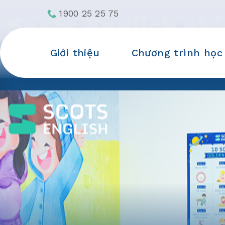
Skip
1900 25 25 75
Scots English chí
to
content
ủy quyền Cambrid
Giới thiệu
Chương trình học