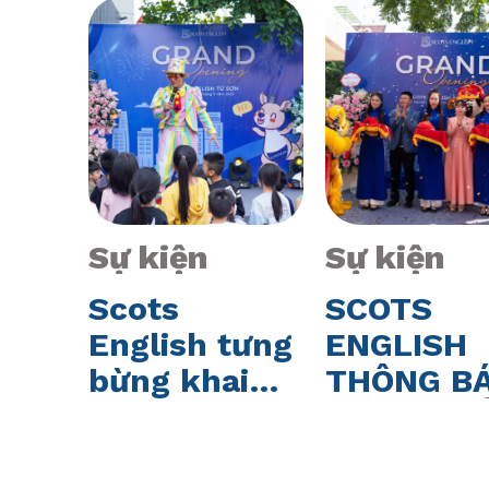
Sự kiện
Sự kiện
p
Scots
SCOTS
í
English tưng
ENGLISH
 đầu
bừng khai
THÔNG B
Hệ
xuân – Săn
LỊCH NGH
ots
học bổng,
TẾT NGU
nhận vàng
ĐÁN 2025