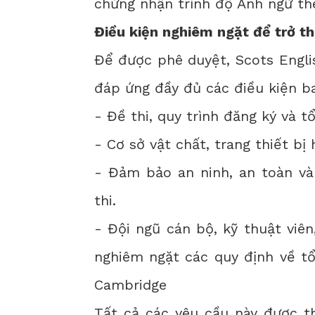
chứng nhận trình độ Anh ngữ th
Điều kiện nghiêm ngặt để trở t
Để được phê duyệt, Scots Engli
đáp ứng đầy đủ các điều kiện b
- Đề thi, quy trình đăng ký và 
- Cơ sở vật chất, trang thiết bị 
- Đảm bảo an ninh, an toàn và 
thi.
- Đội ngũ cán bộ, kỹ thuật viê
nghiêm ngặt các quy định về tổ
Cambridge
Tất cả các yêu cầu này được t