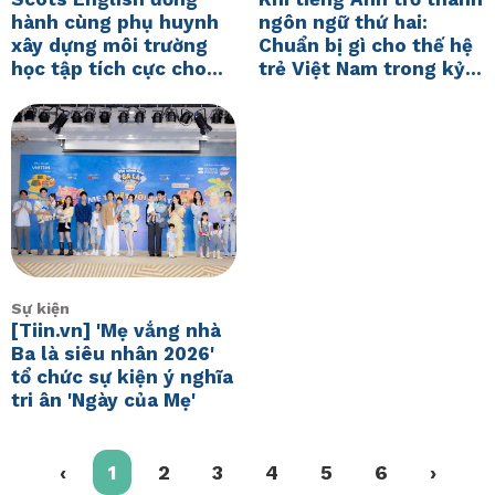
hành cùng phụ huynh
ngôn ngữ thứ hai:
xây dựng môi trường
Chuẩn bị gì cho thế hệ
học tập tích cực cho
trẻ Việt Nam trong kỷ
trẻ!
nguyên hội nhập?
Sự kiện
[Tiin.vn] 'Mẹ vắng nhà
Ba là siêu nhân 2026'
tổ chức sự kiện ý nghĩa
tri ân 'Ngày của Mẹ'
‹
1
2
3
4
5
6
›