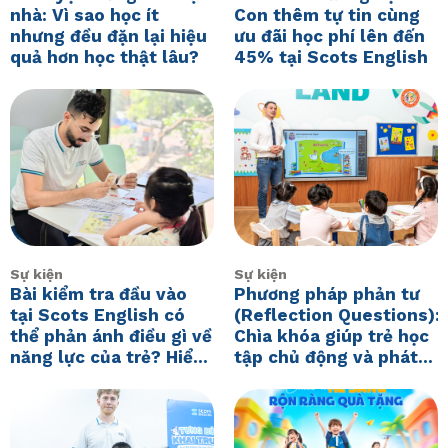
nhà: Vì sao học ít
Con thêm tự tin cùng
nhưng đều đặn lại hiệu
ưu đãi học phí lên đến
quả hơn học thật lâu?
45% tại Scots English
Sự kiện
Sự kiện
Bài kiểm tra đầu vào
Phương pháp phản tư
tại Scots English có
(Reflection Questions):
thể phản ánh điều gì về
Chìa khóa giúp trẻ học
năng lực của trẻ? Hiểu
tập chủ động và phát
đúng để không bỏ lỡ
triển tư duy sau mỗi
tiềm năng của con!
bài học