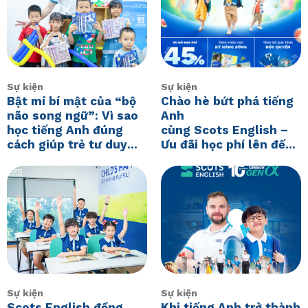
Sự kiện
Sự kiện
Bật mí bí mật của “bộ
Chào hè bứt phá tiếng
não song ngữ”: Vì sao
Anh
học tiếng Anh đúng
cùng Scots English –
cách giúp trẻ tư duy
Ưu đãi học phí lên đến
vượt trội?
45%
Sự kiện
Sự kiện
Scots English đồng
Khi tiếng Anh trở thành