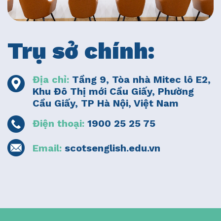
Trụ sở chính:
Địa chỉ:
Tầng 9, Tòa nhà Mitec lô E2,
Khu Đô Thị mới Cầu Giấy, Phường
Cầu Giấy, TP Hà Nội, Việt Nam
Điện thoại:
1900 25 25 75
Email:
scotsenglish.edu.vn