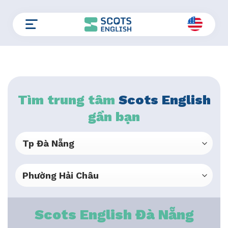
Skip
to
content
Tìm trung tâm
Scots English
gần bạn
Scots English Đà Nẵng