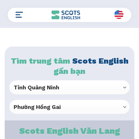
Skip
to
content
Tìm trung tâm
Scots English
gần bạn
Scots English Văn Lang