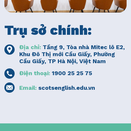
Trụ sở chính:
Địa chỉ:
Tầng 9, Tòa nhà Mitec lô E2,
Khu Đô Thị mới Cầu Giấy, Phường
Cầu Giấy, TP Hà Nội, Việt Nam
Điện thoại:
1900 25 25 75
Email:
scotsenglish.edu.vn