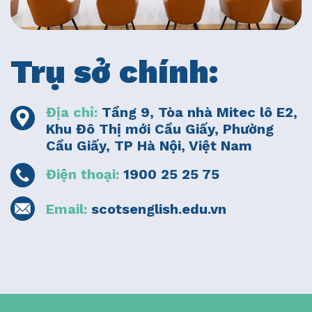
Trụ sở chính:
Địa chỉ:
Tầng 9, Tòa nhà Mitec lô E2,
Khu Đô Thị mới Cầu Giấy, Phường
Cầu Giấy, TP Hà Nội, Việt Nam
Điện thoại:
1900 25 25 75
Email:
scotsenglish.edu.vn