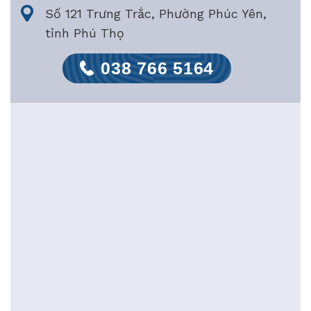
Số 121 Trưng Trắc, Phường Phúc Yên,
tỉnh Phú Thọ
038 766 5164