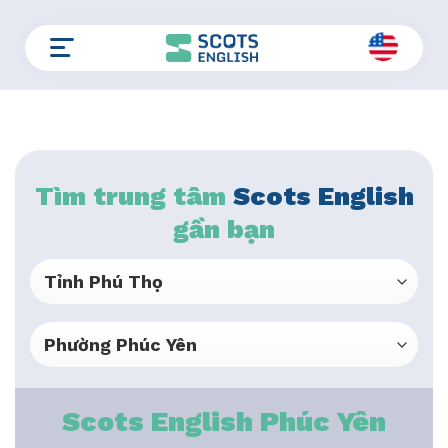
Skip
to
content
Tìm trung tâm
Scots English
gần bạn
Scots English Phúc Yên