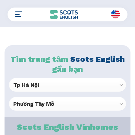
Skip
to
content
Tìm trung tâm
Scots English
gần bạn
Scots English Vinhomes